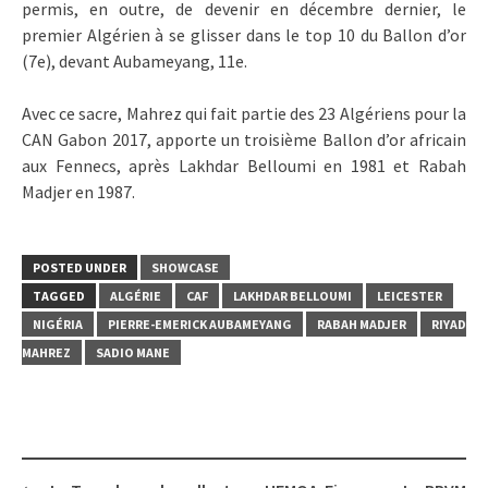
permis, en outre, de devenir en décembre dernier, le
premier Algérien à se glisser dans le top 10 du Ballon d’or
(7e), devant Aubameyang, 11e.
Avec ce sacre, Mahrez qui fait partie des 23 Algériens pour la
CAN Gabon 2017, apporte un troisième Ballon d’or africain
aux Fennecs, après Lakhdar Belloumi en 1981 et Rabah
Madjer en 1987.
POSTED UNDER
SHOWCASE
TAGGED
ALGÉRIE
CAF
LAKHDAR BELLOUMI
LEICESTER
NIGÉRIA
PIERRE-EMERICK AUBAMEYANG
RABAH MADJER
RIYAD
MAHREZ
SADIO MANE
Post