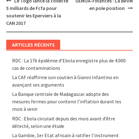
Le Togo lance la collecte
UEMOA-Finances : La BRVM
navigation
5 milliards de Fcfa pour
en pole position
soutenir les Eperviers à la
CAN 2017
ARTICLES RÉCENTS
RDC : La 17è épidémie d’Ebola enregistre plus de 4.000
cas de contaminations
La CAF réaffirme son soutien à Gianni Infantino en
avançant ses arguments
La Banque centrale de Madagascar adopte des
mesures fermes pour contenir l’inflation durant les
mois à venir
RDC : Ebola circulait depuis des mois avant d’être
détecté, selon une étude
La Gambie, 1er Etat africain à ratifier l’instrument