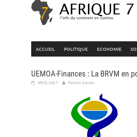
Skip
to
content
ACCUEIL
POLITIQUE
ECONOMIE
SO
UEMOA-Finances : La BRVM en po
09/01/2017
Patrice Garner