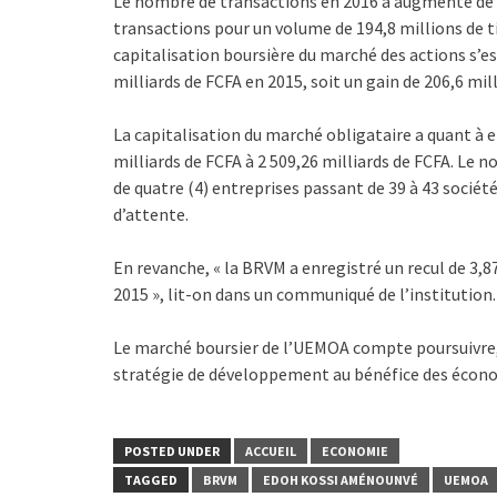
Le nombre de transactions en 2016 a augmenté de 2
transactions pour un volume de 194,8 millions de t
capitalisation boursière du marché des actions s’est
milliards de FCFA en 2015, soit un gain de 206,6 mi
La capitalisation du marché obligataire a quant à e
milliards de FCFA à 2 509,26 milliards de FCFA. Le 
de quatre (4) entreprises passant de 39 à 43 sociét
d’attente.
En revanche, « la BRVM a enregistré un recul de 3,
2015 », lit-on dans un communiqué de l’institution.
Le marché boursier de l’UEMOA compte poursuivre,
stratégie de développement au bénéfice des écon
POSTED UNDER
ACCUEIL
ECONOMIE
TAGGED
BRVM
EDOH KOSSI AMÉNOUNVÉ
UEMOA