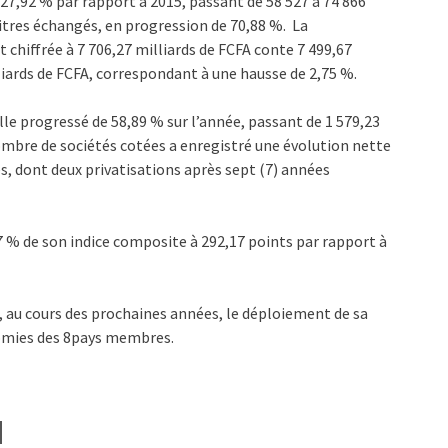
7,92 % par rapport à 2015, passant de 58 527 à 74 866
itres échangés, en progression de 70,88 %. La
 chiffrée à 7 706,27 milliards de FCFA conte 7 499,67
lliards de FCFA, correspondant à une hausse de 2,75 %.
lle progressé de 58,89 % sur l’année, passant de 1 579,23
nombre de sociétés cotées a enregistré une évolution nette
és, dont deux privatisations après sept (7) années
87 % de son indice composite à 292,17 points par rapport à
 au cours des prochaines années, le déploiement de sa
omies des 8pays membres.