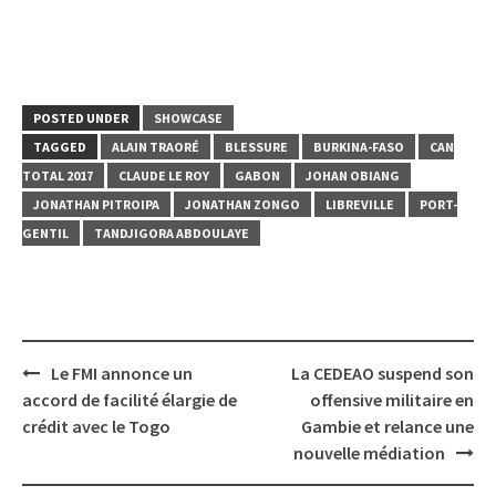
POSTED UNDER
SHOWCASE
TAGGED
ALAIN TRAORÉ
BLESSURE
BURKINA-FASO
CAN
TOTAL 2017
CLAUDE LE ROY
GABON
JOHAN OBIANG
JONATHAN PITROIPA
JONATHAN ZONGO
LIBREVILLE
PORT-
GENTIL
TANDJIGORA ABDOULAYE
Post
Le FMI annonce un
La CEDEAO suspend son
navigation
accord de facilité élargie de
offensive militaire en
crédit avec le Togo
Gambie et relance une
nouvelle médiation