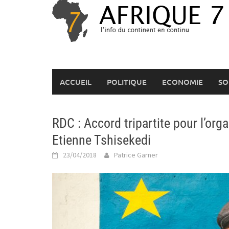
Skip
to
content
ACCUEIL
POLITIQUE
ECONOMIE
SO
RDC : Accord tripartite pour l’org
Etienne Tshisekedi
23/04/2018
Patrice Garner