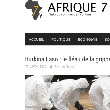
Skip
to
content
ACCUEIL
POLITIQUE
ECONOMIE
SO
Burkina Faso : le fléau de la gripp
16/04/2015
Patrice Garner