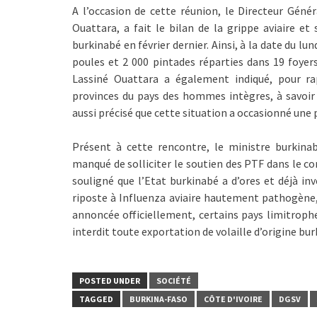
A l’occasion de cette réunion, le Directeur Génér
Ouattara, a fait le bilan de la grippe aviaire et
burkinabé en février dernier. Ainsi, à la date du lu
poules et 2 000 pintades réparties dans 19 foyers 
Lassiné Ouattara a également indiqué, pour ra
provinces du pays des hommes intègres, à savoir
aussi précisé que cette situation a occasionné une p
Présent à cette rencontre, le ministre burkin
manqué de solliciter le soutien des PTF dans le com
souligné que l’Etat burkinabé a d’ores et déjà inv
riposte à Influenza aviaire hautement pathogène, a
annoncée officiellement, certains pays limitrophes
interdit toute exportation de volaille d’origine bur
POSTED UNDER
SOCIÉTÉ
TAGGED
BURKINA-FASO
CÔTE D'IVOIRE
DGSV