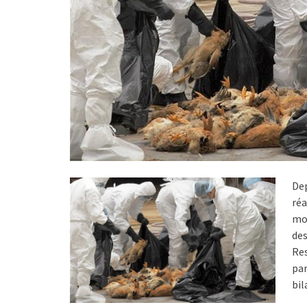
De
réa
mor
de
Re
par
bil