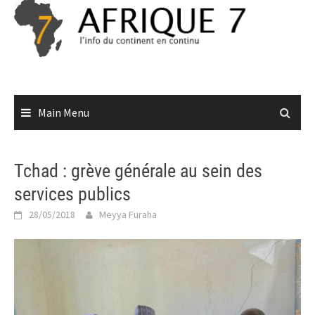
Skip
to
content
Main Menu
Tchad : grève générale au sein des
services publics
28/05/2018
Meyya Furaha