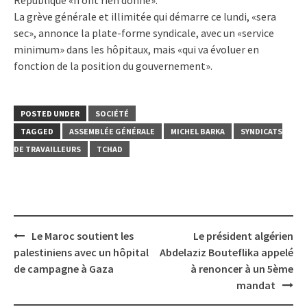
La grève générale et illimitée qui démarre ce lundi, «sera
sec», annonce la plate-forme syndicale, avec un «service
minimum» dans les hôpitaux, mais «qui va évoluer en
fonction de la position du gouvernement».
POSTED UNDER
SOCIÉTÉ
TAGGED
ASSEMBLÉE GÉNÉRALE
MICHEL BARKA
SYNDICATS
DE TRAVAILLEURS
TCHAD
Post
Le Maroc soutient les
Le président algérien
navigation
palestiniens avec un hôpital
Abdelaziz Bouteflika appelé
de campagne à Gaza
à renoncer à un 5ème
mandat