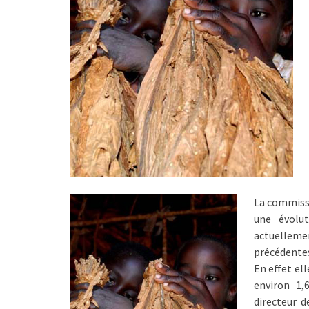
La commissi
une évolu
actuellem
précédente
En effet el
environ 1,
directeur 