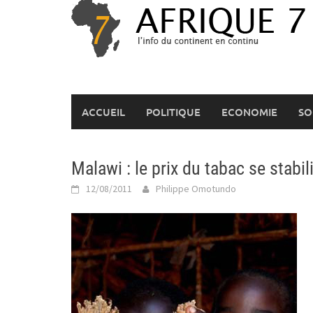
Skip
to
content
ACCUEIL
POLITIQUE
ECONOMIE
SO
Malawi : le prix du tabac se stabil
12/08/2011
Philippe Omotundo