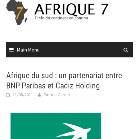
Skip
to
content
Main Menu
Afrique du sud : un partenariat entre
BNP Paribas et Cadiz Holding
11/08/2011
Patrice Garner