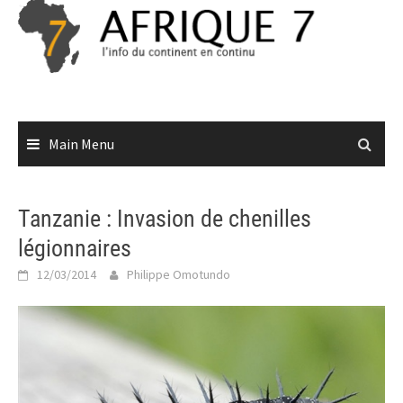
Skip
to
content
Main Menu
Tanzanie : Invasion de chenilles
légionnaires
12/03/2014
Philippe Omotundo