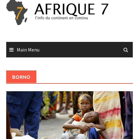
Skip
to
content
Main Menu
BORNO