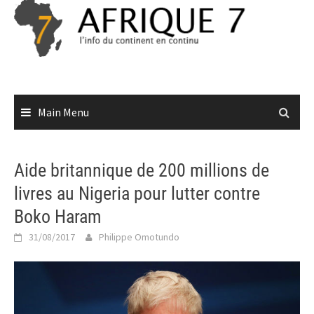
Skip
to
content
Main Menu
Aide britannique de 200 millions de
livres au Nigeria pour lutter contre
Boko Haram
31/08/2017
Philippe Omotundo