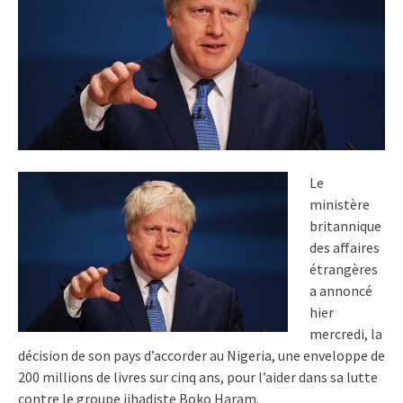
Le
ministère
britannique
des affaires
étrangères
a annoncé
hier
mercredi, la
décision de son pays d’accorder au Nigeria, une enveloppe de
200 millions de livres sur cinq ans, pour l’aider dans sa lutte
contre le groupe jihadiste Boko Haram.