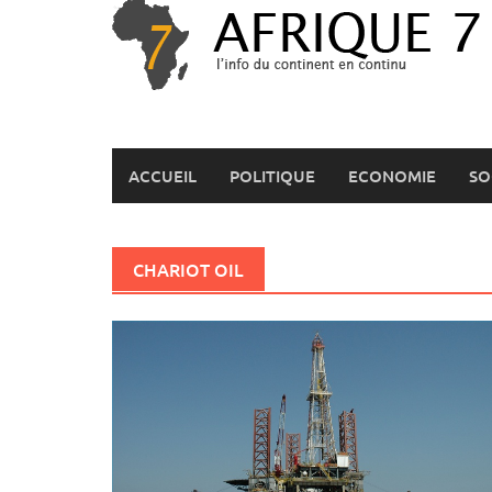
Skip
to
content
ACCUEIL
POLITIQUE
ECONOMIE
SO
CHARIOT OIL