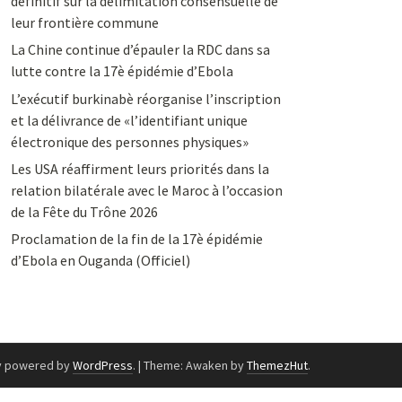
définitif sur la délimitation consensuelle de
leur frontière commune
La Chine continue d’épauler la RDC dans sa
lutte contre la 17è épidémie d’Ebola
L’exécutif burkinabè réorganise l’inscription
et la délivrance de «l’identifiant unique
électronique des personnes physiques»
Les USA réaffirment leurs priorités dans la
relation bilatérale avec le Maroc à l’occasion
de la Fête du Trône 2026
Proclamation de la fin de la 17è épidémie
d’Ebola en Ouganda (Officiel)
y powered by
WordPress
.
|
Theme: Awaken by
ThemezHut
.