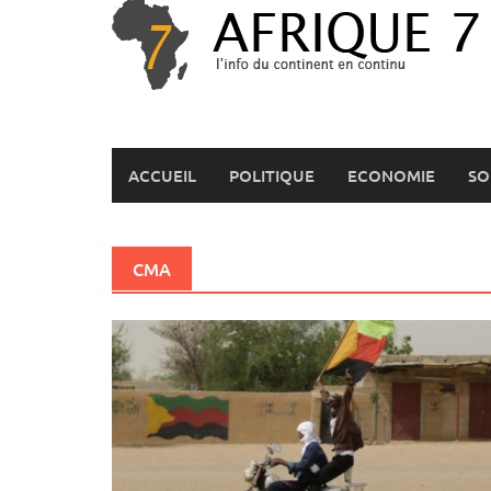
Skip
to
content
ACCUEIL
POLITIQUE
ECONOMIE
SO
CMA