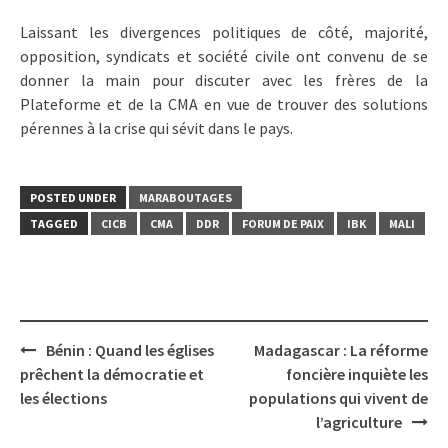
Laissant les divergences politiques de côté, majorité,
opposition, syndicats et société civile ont convenu de se
donner la main pour discuter avec les frères de la
Plateforme et de la CMA en vue de trouver des solutions
pérennes à la crise qui sévit dans le pays.
POSTED UNDER
MARABOUTAGES
TAGGED
CICB
CMA
DDR
FORUM DE PAIX
IBK
MALI
Post
Bénin : Quand les églises
Madagascar : La réforme
navigation
prêchent la démocratie et
foncière inquiète les
les élections
populations qui vivent de
l’agriculture