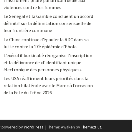
l’instrument phare panafricain dédié aux
violences contre les femmes
Le Sénégal et la Gambie concluent un accord
définitif sur la délimitation consensuelle de
leur frontière commune
La Chine continue d’épauler la RDC dans sa
lutte contre la 17è épidémie d’Ebola
L’exécutif burkinabè réorganise l’inscription
et la délivrance de «l’identifiant unique
électronique des personnes physiques»
Les USA réaffirment leurs priorités dans la
relation bilatérale avec le Maroc à l’occasion
de la Fête du Trône 2026
y powered by
WordPress
.
|
Theme: Awaken by
ThemezHut
.