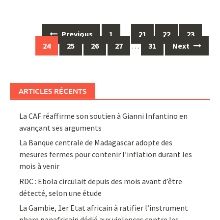
Posts
Previous
1
…
21
22
23
navigation
24
25
26
27
…
31
Next
ARTICLES RÉCENTS
La CAF réaffirme son soutien à Gianni Infantino en
avançant ses arguments
La Banque centrale de Madagascar adopte des
mesures fermes pour contenir l’inflation durant les
mois à venir
RDC : Ebola circulait depuis des mois avant d’être
détecté, selon une étude
La Gambie, 1er Etat africain à ratifier l’instrument
phare panafricain dédié aux violences contre les