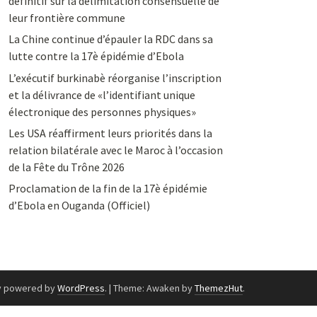
définitif sur la délimitation consensuelle de
leur frontière commune
La Chine continue d’épauler la RDC dans sa
lutte contre la 17è épidémie d’Ebola
L’exécutif burkinabè réorganise l’inscription
et la délivrance de «l’identifiant unique
électronique des personnes physiques»
Les USA réaffirment leurs priorités dans la
relation bilatérale avec le Maroc à l’occasion
de la Fête du Trône 2026
Proclamation de la fin de la 17è épidémie
d’Ebola en Ouganda (Officiel)
y powered by
WordPress
.
|
Theme: Awaken by
ThemezHut
.