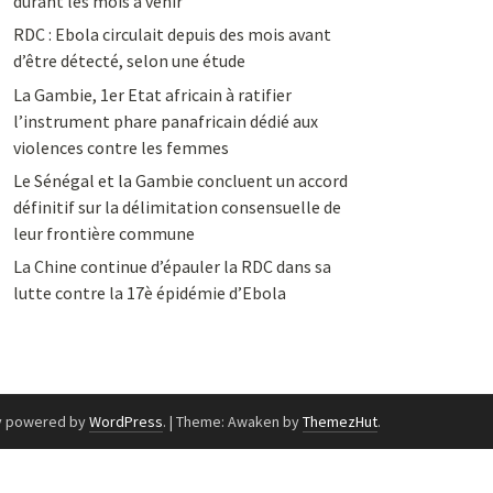
durant les mois à venir
RDC : Ebola circulait depuis des mois avant
d’être détecté, selon une étude
La Gambie, 1er Etat africain à ratifier
l’instrument phare panafricain dédié aux
violences contre les femmes
Le Sénégal et la Gambie concluent un accord
définitif sur la délimitation consensuelle de
leur frontière commune
La Chine continue d’épauler la RDC dans sa
lutte contre la 17è épidémie d’Ebola
y powered by
WordPress
.
|
Theme: Awaken by
ThemezHut
.