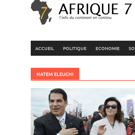
Skip
to
content
ACCUEIL
POLITIQUE
ECONOMIE
SO
HATEM ELEUCHI