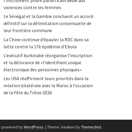
l’instrument phare panafricain dédié aux
violences contre les femmes
Le Sénégal et la Gambie concluent un accord
définitif sur la délimitation consensuelle de
leur frontière commune
La Chine continue d’épauler la RDC dans sa
lutte contre la 17è épidémie d’Ebola
L’exécutif burkinabè réorganise l’inscription
et la délivrance de «l’identifiant unique
électronique des personnes physiques»
Les USA réaffirment leurs priorités dans la
relation bilatérale avec le Maroc à l’occasion
de la Fête du Trône 2026
y powered by
WordPress
.
|
Theme: Awaken by
ThemezHut
.