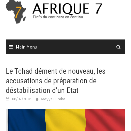
Skip
to
content
Main Menu
Le Tchad dément de nouveau, les
accusations de préparation de
déstabilisation d’un Etat
06/07/2026
Meyya Furaha