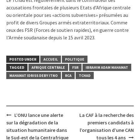
accusations frontales de plusieurs Etats d’Afrique centrale
ou orientale pour ses «actions subversives» présumées au
profit de divers Groupes armés extraterritoriaux. Comme
ceux des FSR (Forces de soutien rapides), en guerre contre
l’Armée soudanaise depuis le 15 avril 2023.
POSTED UNDER
ACCUEIL
POLITIQUE
TAGGED
AFRIQUE CENTRALE
FSR
IBRAHIM ADAM MAHAMAT
MAHAMAT IDRISS DEBY ITNO
RCA
TCHAD
Post
L’ONU lance une alerte
La CAF à la recherche des
navigation
sur la dégradation de la
premiers candidats à
situation humanitaire dans
l’organisation d’une CAN
le Sud-est de la Centrafrique
tous les 4 ans