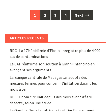
Posts
1
2
3
4
Next
navigation
ARTICLES RÉCENTS
RDC : La 17è épidémie d’Ebola enregistre plus de 4.000
cas de contaminations
La CAF réaffirme son soutien à Gianni Infantino en
avançant ses arguments
La Banque centrale de Madagascar adopte des
mesures fermes pour contenir l’inflation durant les
mois à venir
RDC : Ebola circulait depuis des mois avant d’être
détecté, selon une étude
La Gambie, 1er Etat africain à ratifier l’instrument