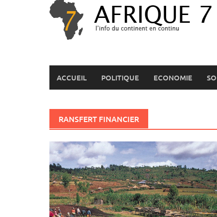
Skip
to
content
ACCUEIL
POLITIQUE
ECONOMIE
SO
RANSFERT FINANCIER