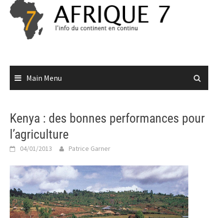
Skip
to
content
Main Menu
Kenya : des bonnes performances pour
l’agriculture
04/01/2013
Patrice Garner