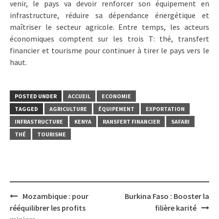
venir, le pays va devoir renforcer son équipement en
infrastructure, réduire sa dépendance énergétique et
maîtriser le secteur agricole. Entre temps, les acteurs
économiques comptent sur les trois T: thé, transfert
financier et tourisme pour continuer à tirer le pays vers le
haut.
POSTED UNDER
ACCUEIL
ECONOMIE
TAGGED
AGRICULTURE
ÉQUIPEMENT
EXPORTATION
INFRASTRUCTURE
KENYA
RANSFERT FINANCIER
SAFARI
THÉ
TOURISME
Post
Mozambique : pour
Burkina Faso : Booster la
navigation
rééquilibrer les profits
filière karité