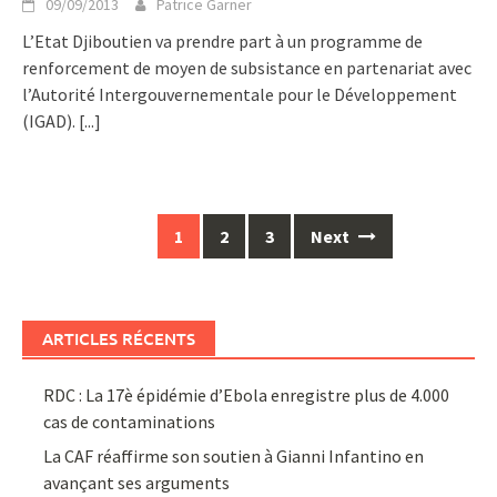
09/09/2013
Patrice Garner
L’Etat Djiboutien va prendre part à un programme de
renforcement de moyen de subsistance en partenariat avec
l’Autorité Intergouvernementale pour le Développement
(IGAD).
[...]
Posts
1
2
3
Next
navigation
ARTICLES RÉCENTS
RDC : La 17è épidémie d’Ebola enregistre plus de 4.000
cas de contaminations
La CAF réaffirme son soutien à Gianni Infantino en
avançant ses arguments