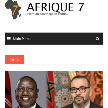
Skip
to
content
Main Menu
RASD