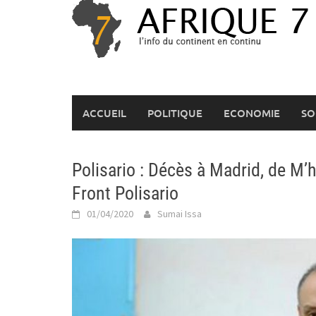
Skip
to
content
ACCUEIL
POLITIQUE
ECONOMIE
SO
Polisario : Décès à Madrid, de M
Front Polisario
01/04/2020
Sumai Issa