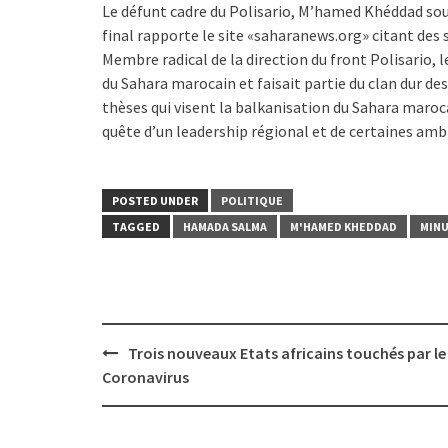
Le défunt cadre du Polisario, M’hamed Khéddad sou
final rapporte le site «saharanews.org» citant des
Membre radical de la direction du front Polisario,
du Sahara marocain et faisait partie du clan dur de
thèses qui visent la balkanisation du Sahara maroca
quête d’un leadership régional et de certaines am
POSTED UNDER
POLITIQUE
TAGGED
HAMADA SALMA
M'HAMED KHEDDAD
MIN
Post
Trois nouveaux Etats africains touchés par le
navigation
Coronavirus