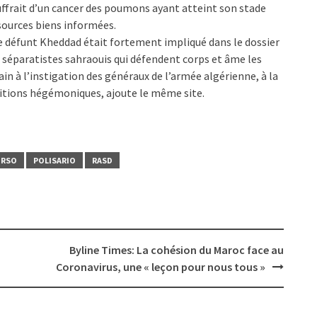
ffrait d’un cancer des poumons ayant atteint son stade
 sources biens informées.
 le défunt Kheddad était fortement impliqué dans le dossier
s séparatistes sahraouis qui défendent corps et âme les
in à l’instigation des généraux de l’armée algérienne, à la
bitions hégémoniques, ajoute le même site.
URSO
POLISARIO
RASD
Byline Times: La cohésion du Maroc face au
Coronavirus, une « leçon pour nous tous »