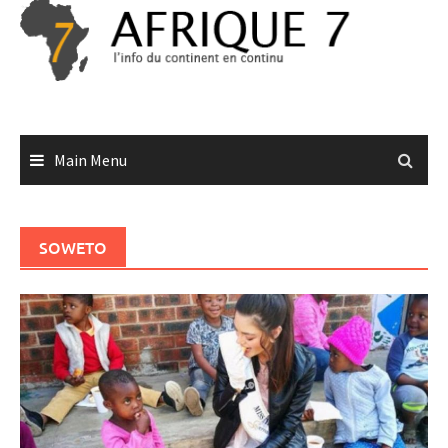
Skip
to
content
Main Menu
SOWETO