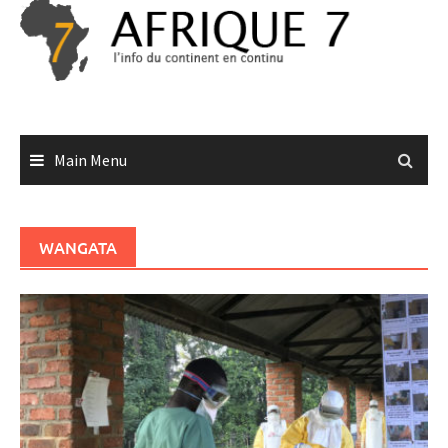
Skip
to
content
Main Menu
WANGATA