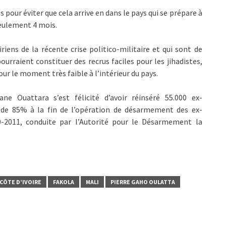
pour éviter que cela arrive en dans le pays qui se prépare à
seulement 4 mois.
ens de la récente crise politico-militaire et qui sont de
rraient constituer des recrus faciles pour les jihadistes,
our le moment très faible à l’intérieur du pays.
ne Ouattara s’est félicité d’avoir réinséré 55.000 ex-
 de 85% à la fin de l’opération de désarmement des ex-
0-2011, conduite par l’Autorité pour le Désarmement la
CÔTE D’IVOIRE
FAKOLA
MALI
PIERRE GAHO OULATTA