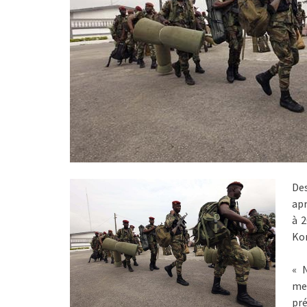
Des
apr
à 2
Kon
« 
men
pré