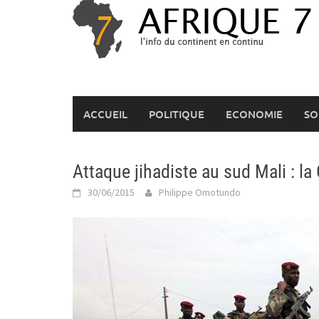
Skip
to
content
ACCUEIL
POLITIQUE
ECONOMIE
SO
Attaque jihadiste au sud Mali : la 
30/06/2015
Philippe Omotundo