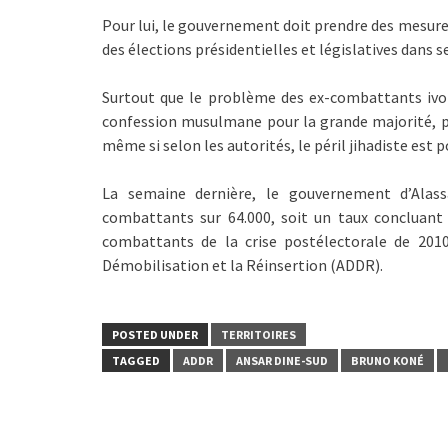
Pour lui, le gouvernement doit prendre des mesures 
des élections présidentielles et législatives dans 
Surtout que le problème des ex-combattants ivoiri
confession musulmane pour la grande majorité, pou
même si selon les autorités, le péril jihadiste est p
La semaine dernière, le gouvernement d’Alassa
combattants sur 64.000, soit un taux concluant
combattants de la crise postélectorale de 201
Démobilisation et la Réinsertion (ADDR).
POSTED UNDER
TERRITOIRES
TAGGED
ADDR
ANSAR DINE-SUD
BRUNO KONÉ