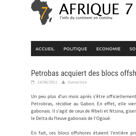
Skip
to
content
ACCUEIL
POLITIQUE
ECONOMIE
SO
Petrobas acquiert des blocs offs
24/06/2011
Sumai Issa
Un peu plus d’un mois après s’être officiellement
Petrobras, récidive au Gabon. En effet, elle vie
gabonais. Il s’agit de ceux de Mbeli et Ntsina, gi
le Delta du fleuve gabonais de l’Ogoué.
En fait, ces blocs offshores étaient l’entière p