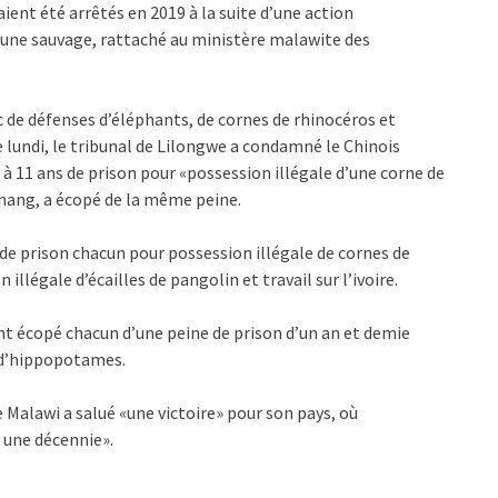
aient été arrêtés en 2019 à la suite d’une action
aune sauvage, rattaché au ministère malawite des
 de défenses d’éléphants, de cornes de rhinocéros et
ce lundi, le tribunal de Lilongwe a condamné le Chinois
à 11 ans de prison pour «possession illégale d’une corne de
hang, a écopé de la même peine.
de prison chacun pour possession illégale de cornes de
 illégale d’écailles de pangolin et travail sur l’ivoire.
t écopé chacun d’une peine de prison d’un an et demie
s d’hippopotames.
 Malawi a salué «une victoire» pour son pays, où
 une décennie».