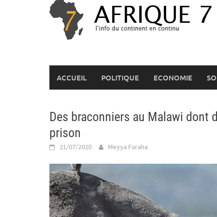
Skip
to
content
ACCUEIL
POLITIQUE
ECONOMIE
SO
Des braconniers au Malawi dont 
prison
21/07/2020
Meyya Furaha