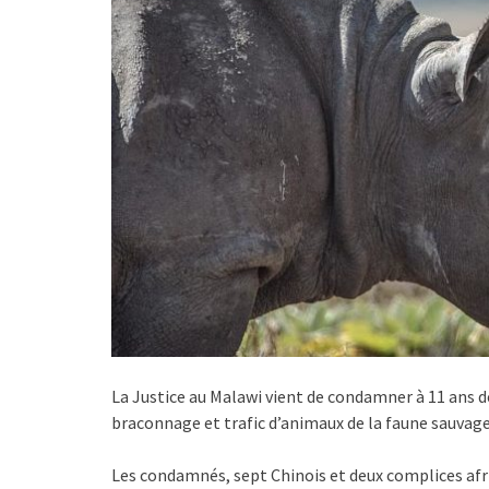
La Justice au Malawi vient de condamner à 11 ans 
braconnage et trafic d’animaux de la faune sauvage
Les condamnés, sept Chinois et deux complices afr