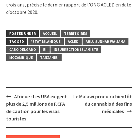
trois ans, précise le dernier rapport de l’ONG ACLED en date
d’octobre 2020.
POSTED UNDER
ACCUEIL
TERRITOIRES
TAGGED
’ETAT ISLAMIQUE
ACLED
AHLU SUNNAH WA-JAMA
CABO DELGADO
EI
INSURRECTION ISLAMISTE
MOZAMBIQUE
TANZANIE.
Post
Afrique : Les USA exigent
Le Malawi produira bientôt
navigation
plus de 2,5 millions de F.CFA
du cannabis à des fins
de caution pour les visas
médicales
touristes