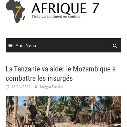
Skip
to
content
Main Menu
La Tanzanie va aider le Mozambique à
combattre les insurgés
25/11/2020
Meyya Furaha