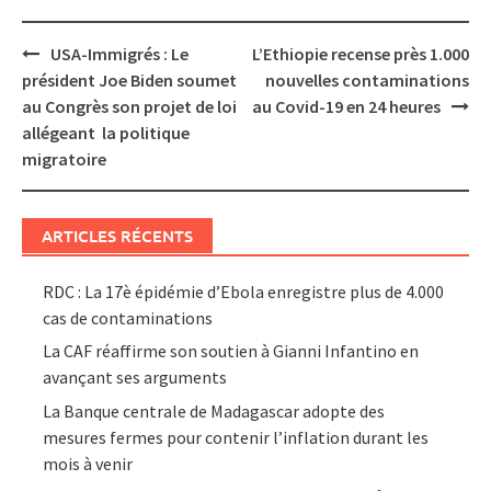
Post
USA-Immigrés : Le
L’Ethiopie recense près 1.000
navigation
président Joe Biden soumet
nouvelles contaminations
au Congrès son projet de loi
au Covid-19 en 24 heures
allégeant la politique
migratoire
ARTICLES RÉCENTS
RDC : La 17è épidémie d’Ebola enregistre plus de 4.000
cas de contaminations
La CAF réaffirme son soutien à Gianni Infantino en
avançant ses arguments
La Banque centrale de Madagascar adopte des
mesures fermes pour contenir l’inflation durant les
mois à venir