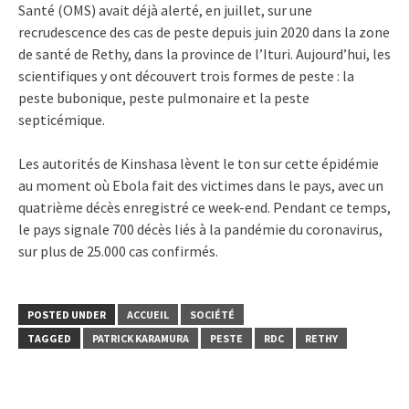
Santé (OMS) avait déjà alerté, en juillet, sur une
recrudescence des cas de peste depuis juin 2020 dans la zone
de santé de Rethy, dans la province de l’Ituri. Aujourd’hui, les
scientifiques y ont découvert trois formes de peste : la
peste bubonique, peste pulmonaire et la peste
septicémique.
Les autorités de Kinshasa lèvent le ton sur cette épidémie
au moment où Ebola fait des victimes dans le pays, avec un
quatrième décès enregistré ce week-end. Pendant ce temps,
le pays signale 700 décès liés à la pandémie du coronavirus,
sur plus de 25.000 cas confirmés.
POSTED UNDER
ACCUEIL
SOCIÉTÉ
TAGGED
PATRICK KARAMURA
PESTE
RDC
RETHY