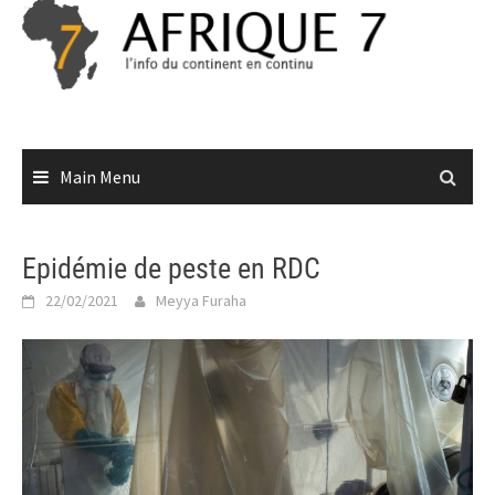
Skip
to
content
Main Menu
Epidémie de peste en RDC
22/02/2021
Meyya Furaha