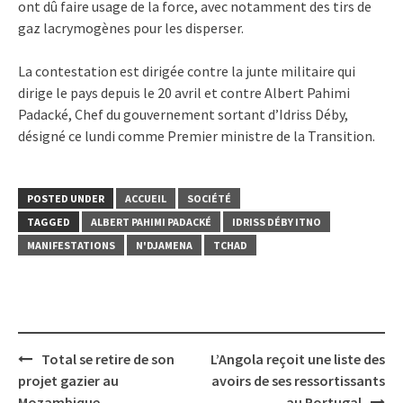
ont dû faire usage de la force, avec notamment des tirs de
gaz lacrymogènes pour les disperser.
La contestation est dirigée contre la junte militaire qui
dirige le pays depuis le 20 avril et contre Albert Pahimi
Padacké, Chef du gouvernement sortant d’Idriss Déby,
désigné ce lundi comme Premier ministre de la Transition.
POSTED UNDER
ACCUEIL
SOCIÉTÉ
TAGGED
ALBERT PAHIMI PADACKÉ
IDRISS DÉBY ITNO
MANIFESTATIONS
N'DJAMENA
TCHAD
Post
Total se retire de son
L’Angola reçoit une liste des
navigation
projet gazier au
avoirs de ses ressortissants
Mozambique
au Portugal