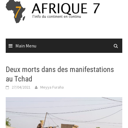
Skip
to
content
Main Menu
Deux morts dans des manifestations
au Tchad
27/04/2021
Meyya Furaha