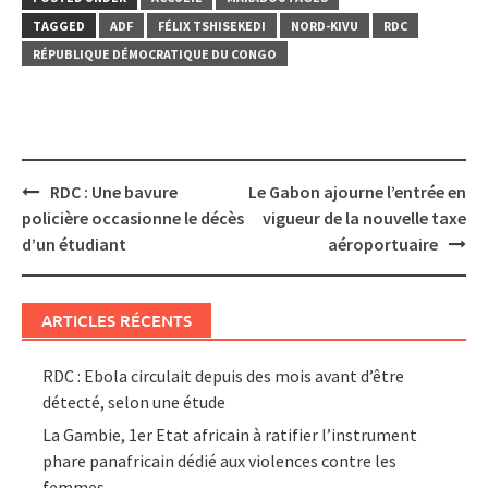
TAGGED
ADF
FÉLIX TSHISEKEDI
NORD-KIVU
RDC
RÉPUBLIQUE DÉMOCRATIQUE DU CONGO
Post
RDC : Une bavure
Le Gabon ajourne l’entrée en
navigation
policière occasionne le décès
vigueur de la nouvelle taxe
d’un étudiant
aéroportuaire
ARTICLES RÉCENTS
RDC : Ebola circulait depuis des mois avant d’être
détecté, selon une étude
La Gambie, 1er Etat africain à ratifier l’instrument
phare panafricain dédié aux violences contre les
femmes