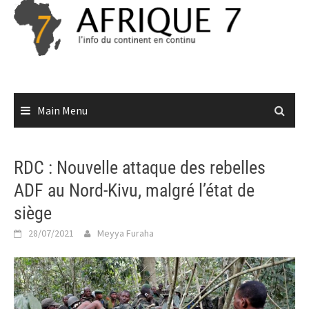
Skip
to
content
Main Menu
RDC : Nouvelle attaque des rebelles
ADF au Nord-Kivu, malgré l’état de
siège
28/07/2021
Meyya Furaha