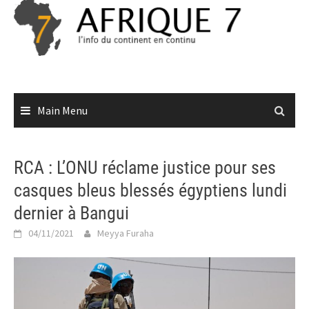
Skip
to
content
Main Menu
RCA : L’ONU réclame justice pour ses
casques bleus blessés égyptiens lundi
dernier à Bangui
04/11/2021
Meyya Furaha