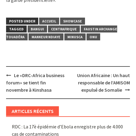
POSTED UNDER
ACCUEIL
SHOWCASE
TAGGED
BANGUI
CENTRAFRIQUE
FAUSTIN ARCHANGE
TOUADÉRA
MANKEUR NDIAYE
MINUSCA
ONU
Post
Le «DRC-Africa business
Union Africaine : Un haut
navigation
forum» se tient fin
responsable de l’AMISOM
novembre à Kinshasa
expulsé de Somalie
ARTICLES RÉCENTS
RDC : La 17è épidémie d’Ebola enregistre plus de 4.000
cas de contaminations