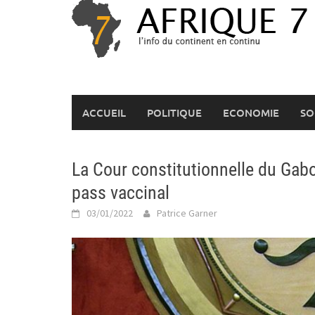
Skip
to
content
ACCUEIL
POLITIQUE
ECONOMIE
SO
La Cour constitutionnelle du Gabo
pass vaccinal
03/01/2022
Patrice Garner