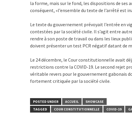
la forme, mais sur le fond, les dispositions de ses 
conséquent, «l’ensemble du texte de l’arrêté est in
Le texte du gouvernement prévoyait l’entrée en vig
contestées par la société civile. Il s’agit entre aut
rendre à son poste de travail ou dans les lieux publ
doivent présenter un test PCR négatif datant de mo
Le 24 décembre, le Cour constitutionnelle avait déj
restrictions contre la COVID-19. Le second rejet 
véritable revers pour le gouvernement gabonais do
fortement critiquée par la société civile.
POSTED UNDER
ACCUEIL
SHOWCASE
TAGGED
COUR CONSTITUTIONNELLE
COVID-19
G