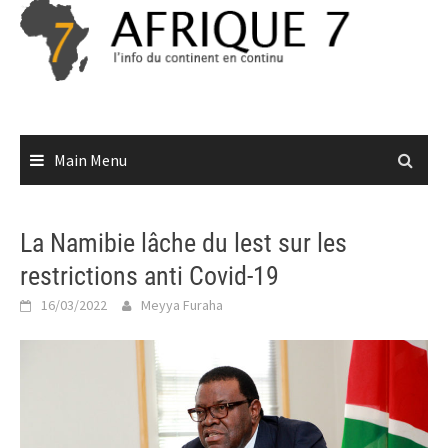
Skip
to
content
Main Menu
La Namibie lâche du lest sur les
restrictions anti Covid-19
16/03/2022
Meyya Furaha