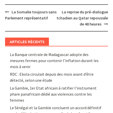
Post
La Somalie toujours sans
La reprise du pré-dialogue
navigation
Parlement représentatif
tchadien au Qatar repoussée
de 48 heures
ARTICLES RÉCENTS
La Banque centrale de Madagascar adopte des
mesures fermes pour contenir l’inflation durant les
mois à venir
RDC : Ebola circulait depuis des mois avant d’être
détecté, selon une étude
La Gambie, 1er Etat africain à ratifier l’instrument
phare panafricain dédié aux violences contre les
femmes
Le Sénégal et la Gambie concluent un accord définitif