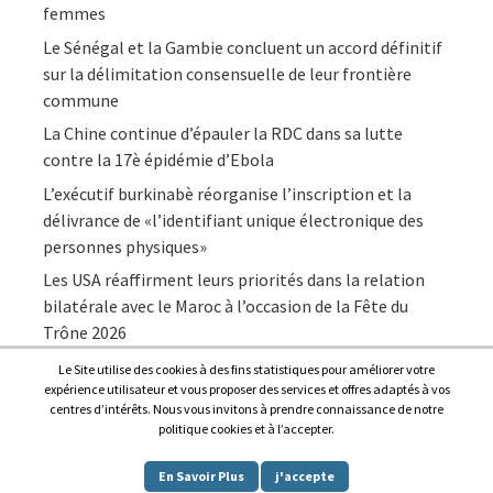
femmes
Le Sénégal et la Gambie concluent un accord définitif
sur la délimitation consensuelle de leur frontière
commune
La Chine continue d’épauler la RDC dans sa lutte
contre la 17è épidémie d’Ebola
L’exécutif burkinabè réorganise l’inscription et la
délivrance de «l’identifiant unique électronique des
personnes physiques»
Les USA réaffirment leurs priorités dans la relation
bilatérale avec le Maroc à l’occasion de la Fête du
Trône 2026
Le Site utilise des cookies à des fins statistiques pour améliorer votre
expérience utilisateur et vous proposer des services et offres adaptés à vos
centres d’intérêts. Nous vous invitons à prendre connaissance de notre
politique cookies et à l’accepter.
Copyright © 2026
Afrique7, l’info du continent en continu
.
En Savoir Plus
j'accepte
Proudly powered by
WordPress
.
|
Theme: Awaken by
ThemezHut
.