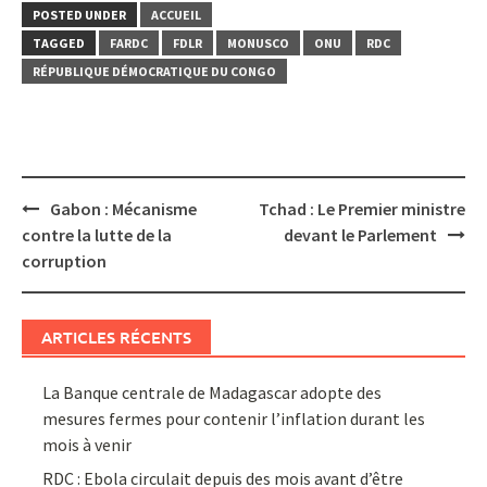
POSTED UNDER
ACCUEIL
TAGGED
FARDC
FDLR
MONUSCO
ONU
RDC
RÉPUBLIQUE DÉMOCRATIQUE DU CONGO
Post
Gabon : Mécanisme
Tchad : Le Premier ministre
navigation
contre la lutte de la
devant le Parlement
corruption
ARTICLES RÉCENTS
La Banque centrale de Madagascar adopte des
mesures fermes pour contenir l’inflation durant les
mois à venir
RDC : Ebola circulait depuis des mois avant d’être