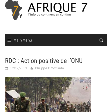
Skip
to
content
Main Menu
RDC : Action positive de l’ONU
12/12/2013
Philippe Omotundo