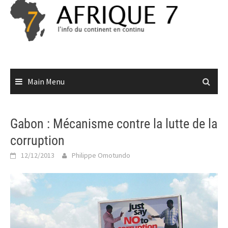
Skip
to
content
Main Menu
Gabon : Mécanisme contre la lutte de la
corruption
12/12/2013
Philippe Omotundo