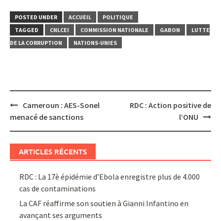
POSTED UNDER
ACCUEIL
POLITIQUE
TAGGED
CNLCEI
COMMISSION NATIONALE
GABON
LUTTE
DE LA CORRUPTION
NATIONS-UNIES
Post
Cameroun : AES-Sonel
RDC : Action positive de
navigation
menacé de sanctions
l’ONU
ARTICLES RÉCENTS
RDC : La 17è épidémie d’Ebola enregistre plus de 4.000
cas de contaminations
La CAF réaffirme son soutien à Gianni Infantino en
avançant ses arguments