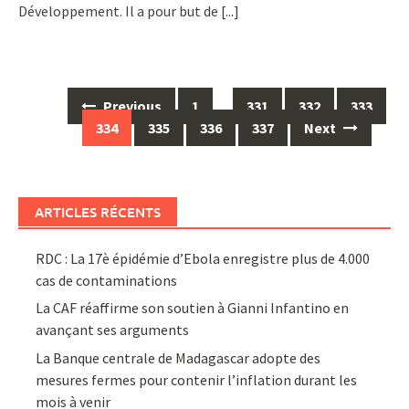
Développement. Il a pour but de
[...]
Posts
Previous
1
…
331
332
333
navigation
334
335
336
337
Next
ARTICLES RÉCENTS
RDC : La 17è épidémie d’Ebola enregistre plus de 4.000
cas de contaminations
La CAF réaffirme son soutien à Gianni Infantino en
avançant ses arguments
La Banque centrale de Madagascar adopte des
mesures fermes pour contenir l’inflation durant les
mois à venir