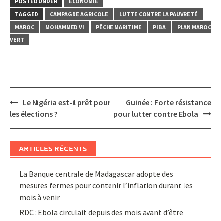
POSTED UNDER
ECONOMIE
TAGGED
CAMPAGNE AGRICOLE
LUTTE CONTRE LA PAUVRETÉ
MAROC
MOHAMMED VI
PÊCHE MARITIME
PIBA
PLAN MAROC
VERT
Post
Le Nigéria est-il prêt pour
Guinée : Forte résistance
navigation
les élections ?
pour lutter contre Ebola
ARTICLES RÉCENTS
La Banque centrale de Madagascar adopte des
mesures fermes pour contenir l’inflation durant les
mois à venir
RDC : Ebola circulait depuis des mois avant d’être