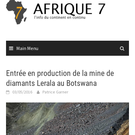
Skip
to
content
Main Menu
Entrée en production de la mine de
diamants Lerala au Botswana
03/05/2016
Patrice Garner