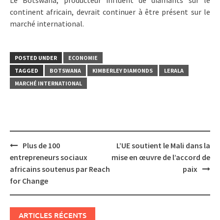
continent africain, devrait continuer à être présent sur le
marché international.
POSTED UNDER
ECONOMIE
TAGGED
BOTSWANA
KIMBERLEY DIAMONDS
LERALA
MARCHÉ INTERNATIONAL
Post
Plus de 100
L’UE soutient le Mali dans la
navigation
entrepreneurs sociaux
mise en œuvre de l’accord de
africains soutenus par Reach
paix
for Change
ARTICLES RÉCENTS