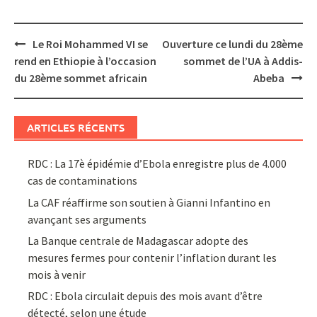
Post
Le Roi Mohammed VI se
Ouverture ce lundi du 28ème
navigation
rend en Ethiopie à l’occasion
sommet de l’UA à Addis-
du 28ème sommet africain
Abeba
ARTICLES RÉCENTS
RDC : La 17è épidémie d’Ebola enregistre plus de 4.000
cas de contaminations
La CAF réaffirme son soutien à Gianni Infantino en
avançant ses arguments
La Banque centrale de Madagascar adopte des
mesures fermes pour contenir l’inflation durant les
mois à venir
RDC : Ebola circulait depuis des mois avant d’être
détecté, selon une étude