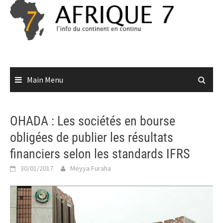
Skip
to
content
Main Menu
OHADA : Les sociétés en bourse
obligées de publier les résultats
financiers selon les standards IFRS
30/01/2017
Meyya Furaha