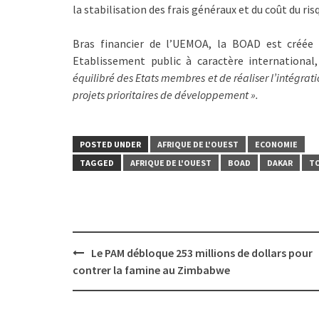
la stabilisation des frais généraux et du coût du risq
Bras financier de l’UEMOA, la BOAD est créée
Etablissement public à caractère international
équilibré des Etats membres et de réaliser l’intégrat
projets prioritaires de développement ».
POSTED UNDER
AFRIQUE DE L'OUEST
ECONOMIE
TAGGED
AFRIQUE DE L'OUEST
BOAD
DAKAR
T
Post
Le PAM débloque 253 millions de dollars pour
navigation
contrer la famine au Zimbabwe