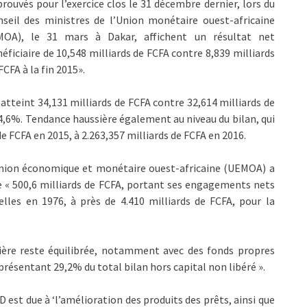
rouvés pour l’exercice clos le 31 décembre dernier, lors du
seil des ministres de l’Union monétaire ouest-africaine
MOA), le 31 mars à Dakar, affichent un résultat net
éficiaire de 10,548 milliards de FCFA contre 8,839 milliards
FCFA à la fin 2015».
a atteint 34,131 milliards de FCFA contre 32,614 milliards de
e 4,6%. Tendance haussière également au niveau du bilan, qui
e FCFA en 2015, à 2.263,357 milliards de FCFA en 2016.
’Union économique et monétaire ouest-africaine (UEMOA) a
de « 500,6 milliards de FCFA, portant ses engagements nets
lles en 1976, à près de 4.410 milliards de FCFA, pour la
ncière reste équilibrée, notamment avec des fonds propres
eprésentant 29,2% du total bilan hors capital non libéré ».
est due à ‘l’amélioration des produits des prêts, ainsi que