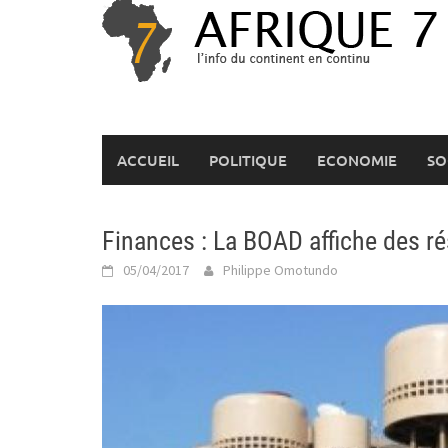
Skip
to
content
ACCUEIL
POLITIQUE
ECONOMIE
SO
Finances : La BOAD affiche des r
05/04/2017
Philippe Omotundo