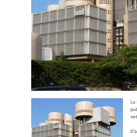
La
pub
net
D’