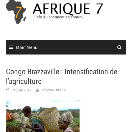
Skip
to
content
Main Menu
Congo Brazzaville : Intensification de
l’agriculture
26/04/2012
Meyya Furaha