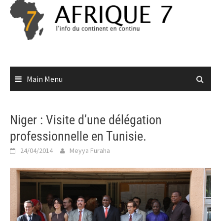
Skip
to
content
Main Menu
Niger : Visite d’une délégation
professionnelle en Tunisie.
24/04/2014
Meyya Furaha