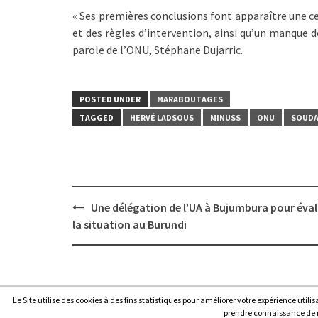
« Ses premières conclusions font apparaître une 
et des règles d’intervention, ainsi qu’un manque d
parole de l’ONU, Stéphane Dujarric.
POSTED UNDER
MARABOUTAGES
TAGGED
HERVÉ LADSOUS
MINUSS
ONU
SOUD
Post
Une délégation de l’UA à Bujumbura pour éva
navigation
la situation au Burundi
Le Site utilise des cookies à des fins statistiques pour améliorer votre expérience utili
Copyright © 2026
Afrique7, l’info du continent en continu
.
prendre connaissance de no