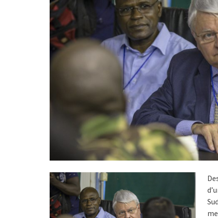
Des
d’u
Sud
mer