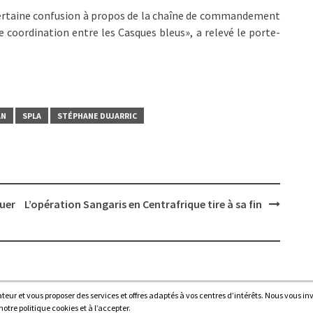
certaine confusion à propos de la chaîne de commandement
e coordination entre les Casques bleus», a relevé le porte-
AN
SPLA
STÉPHANE DUJARRIC
luer
L’opération Sangaris en Centrafrique tire à sa fin
sateur et vous proposer des services et offres adaptés à vos centres d’intérêts. Nous vous in
Proudl
tre politique cookies et à l’accepter.