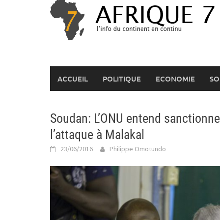
Skip
to
content
ACCUEIL
POLITIQUE
ECONOMIE
SO
Soudan: L’ONU entend sanctionner
l’attaque à Malakal
23/06/2016
Philippe Omotundo