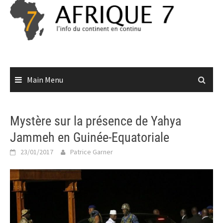
Skip
to
content
Main Menu
Mystère sur la présence de Yahya
Jammeh en Guinée-Equatoriale
23/01/2017
Patrice Garner