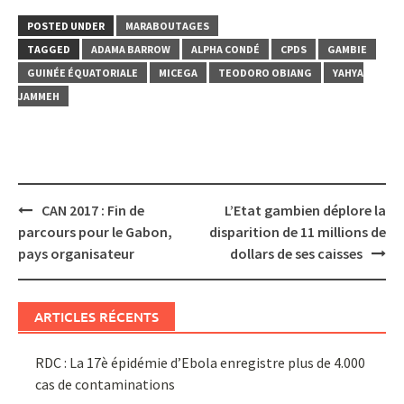
POSTED UNDER
MARABOUTAGES
TAGGED
ADAMA BARROW
ALPHA CONDÉ
CPDS
GAMBIE
GUINÉE ÉQUATORIALE
MICEGA
TEODORO OBIANG
YAHYA
JAMMEH
Post
CAN 2017 : Fin de
L’Etat gambien déplore la
navigation
parcours pour le Gabon,
disparition de 11 millions de
pays organisateur
dollars de ses caisses
ARTICLES RÉCENTS
RDC : La 17è épidémie d’Ebola enregistre plus de 4.000
cas de contaminations